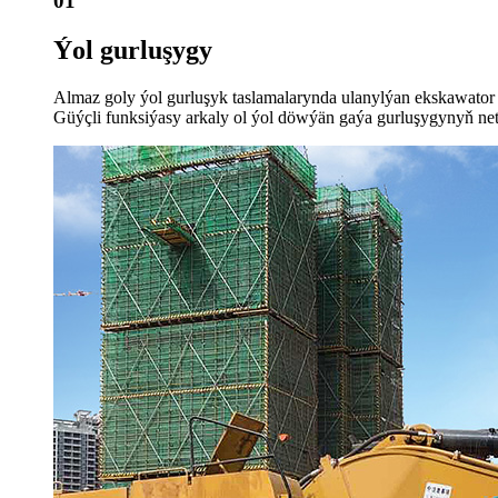
01
Ýol gurluşygy
Almaz goly ýol gurluşyk taslamalarynda ulanylýan ekskawator ak
Güýçli funksiýasy arkaly ol ýol döwýän gaýa gurluşygynyň netij