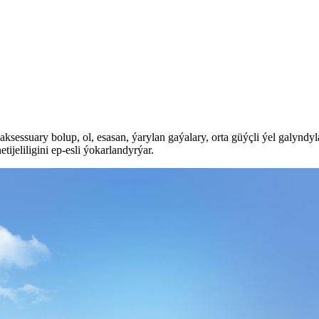
essuary bolup, ol, esasan, ýarylan gaýalary, orta güýçli ýel galyndyla
ijeliligini ep-esli ýokarlandyrýar.