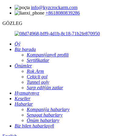
info@kyzcrockarm.com
+8618080839286
GÖZLEG
Öý
Biz barada
Kompaniýanyň profili
Sertifikatlar
Önümler
Rok Arm
Çekiçli gol
Tunnel goly
Sarp edilýän zatlar
Hyzmatymyz
Keseller
Habarlar
Kompaniýa habarlary
Senagat habarlary
Önüm habarlary
Biz bilen habarlaşyň