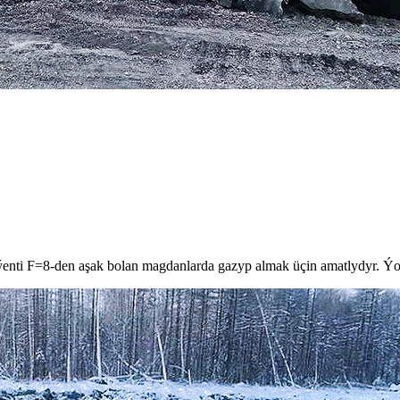
ýenti F=8-den aşak bolan magdanlarda gazyp almak üçin amatlydyr. Ýoka