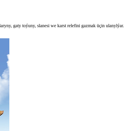
ryny, gaty toýuny, slanesi we karst relefini gazmak üçin ulanylýar.