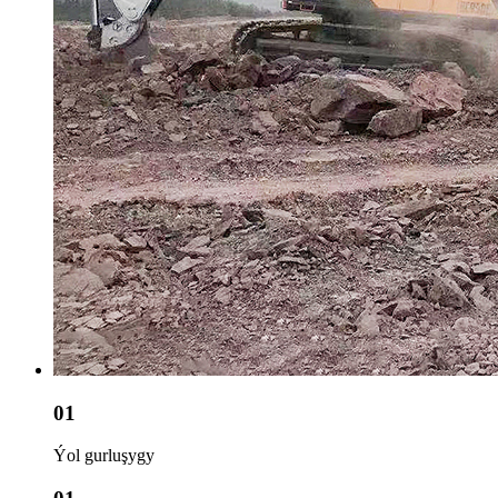
01
Ýol gurluşygy