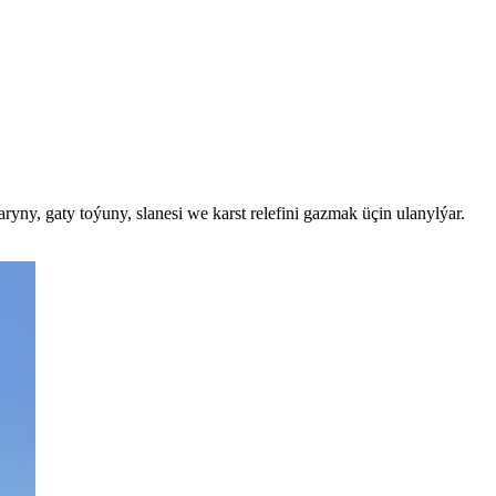
ryny, gaty toýuny, slanesi we karst relefini gazmak üçin ulanylýar.