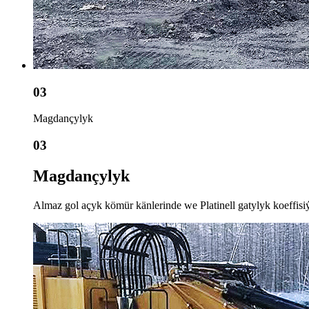
03
Magdançylyk
03
Magdançylyk
Almaz gol açyk kömür känlerinde we Platinell gatylyk koeffisi