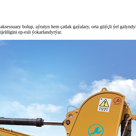
sessuary bolup, aýratyn hem çatlak gaýalary, orta güýçli ýel galyndyla
eliligini ep-esli ýokarlandyrýar.