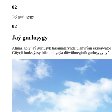
02
Jaý gurluşygy
02
Jaý gurluşygy
Almaz goly jaý gurluşyk taslamalarynda ulanylýan ekskawator aks
Güýçli funksiýasy bilen, ol gaýa döwülmeginiň gurluşygynyň net